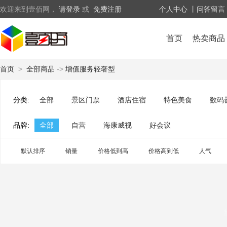
欢迎来到壹佰网，
请登录
或
免费注册
个人中心
丨问答留言
首页
热卖商品
首页
>
全部商品
->
增值服务轻奢型
分类:
全部
景区门票
酒店住宿
特色美食
数码
品牌:
全部
自营
海康威视
好会议
默认排序
销量
价格低到高
价格高到低
人气