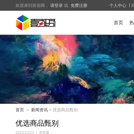
欢迎来到壹佰网，
请登录
或
免费注册
个人中心
丨
首页
热
首页
>
新闻资讯
> 优选商品甄别
优选商品甄别
2025/12/22
|
浏览量：