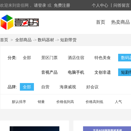
欢迎来到壹佰网，
请登录
或
免费注册
个人中心
丨问答留言
首页
热卖商品
首页
>
全部商品
->
数码器材
->
短剧带货
分类:
全部
景区门票
酒店住宿
特色美食
数码
音视产品
电脑手机
文创非遗
短剧
品牌:
全部
自营
海康威视
好会议
默认排序
销量
价格低到高
价格高到低
人气