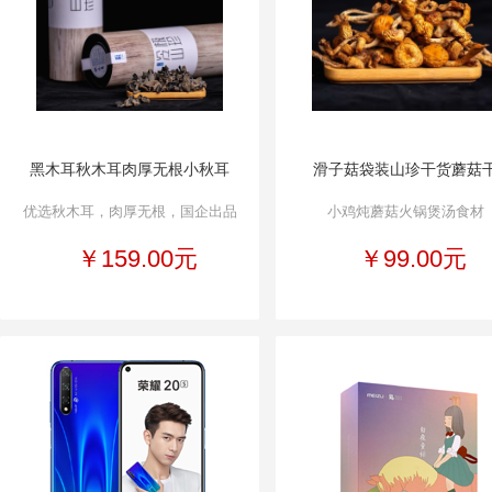
黑木耳秋木耳肉厚无根小秋耳
滑子菇袋装山珍干货蘑菇
优选秋木耳，肉厚无根，国企出品
小鸡炖蘑菇火锅煲汤食材
￥159.00元
￥99.00元