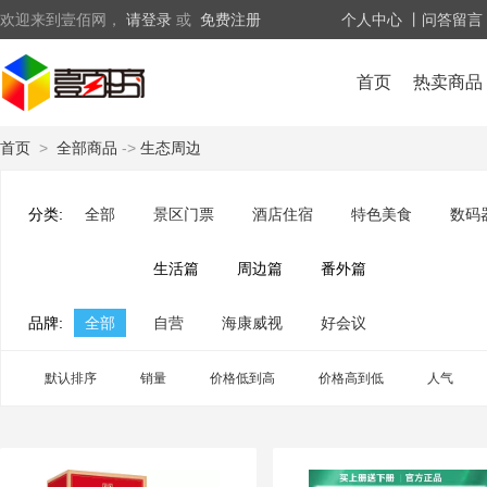
欢迎来到壹佰网，
请登录
或
免费注册
个人中心
丨问答留言
首页
热卖商品
首页
>
全部商品
->
生态周边
分类:
全部
景区门票
酒店住宿
特色美食
数码
生活篇
周边篇
番外篇
品牌:
全部
自营
海康威视
好会议
默认排序
销量
价格低到高
价格高到低
人气