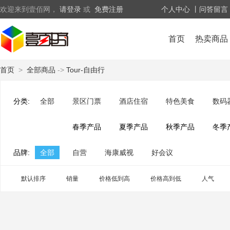
欢迎来到壹佰网，
请登录
或
免费注册
个人中心
丨问答留言
首页
热卖商品
首页
>
全部商品
->
Tour-自由行
分类:
全部
景区门票
酒店住宿
特色美食
数码
春季产品
夏季产品
秋季产品
冬季
品牌:
全部
自营
海康威视
好会议
默认排序
销量
价格低到高
价格高到低
人气