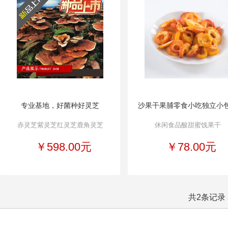
专业基地，好菌种好灵芝
沙果干果脯零食小吃独立小
赤灵芝紫灵芝红灵芝鹿角灵芝
休闲食品酸甜蜜饯果干
￥598.00元
￥78.00元
共2条记录 2