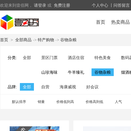
欢迎来到壹佰网，
请登录
或
免费注册
个人中心
丨问答留言
首页
热卖商品
首页
>
全部商品
->
特产购物
->
谷物杂粮
分类:
全部
景区门票
酒店住宿
特色美食
数码
山珍海味
牛羊臻礼
谷物杂粮
烟酒
品牌:
全部
自营
海康威视
好会议
默认排序
销量
价格低到高
价格高到低
人气