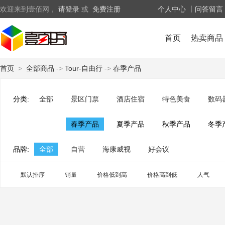
欢迎来到壹佰网，
请登录
或
免费注册
个人中心
丨问答留言
首页
热卖商品
首页
>
全部商品
->
Tour-自由行
->
春季产品
分类:
全部
景区门票
酒店住宿
特色美食
数码
春季产品
夏季产品
秋季产品
冬季
品牌:
全部
自营
海康威视
好会议
默认排序
销量
价格低到高
价格高到低
人气