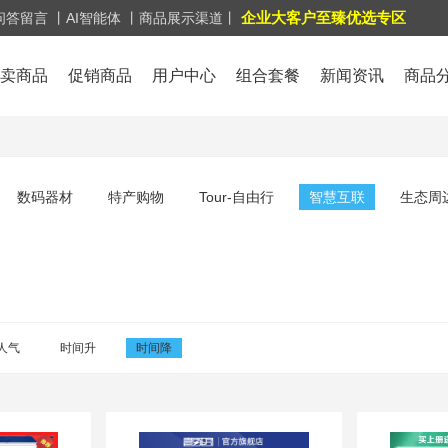
企业大客户至臻优选专区
问答留言
丨AI智能体
丨商品展示渠道丨
卖商品
促销商品
用户中心
组合套餐
新闻资讯
商品
数码器材
特产购物
Tour-自由行
智慧互联
生态周
人气
时间升
时间降