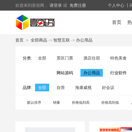
欢迎来到壹佰网，
请登录
或
免费注册
个人中心
丨
首页
热
首页
>
全部商品
->
智慧互联
->
办公用品
分类:
全部
景区门票
酒店住宿
特色美食
网站源码
办公用品
行业软件
品牌:
全部
自营
海康威视
好会议
默认排序
销量
价格低到高
价格高到低